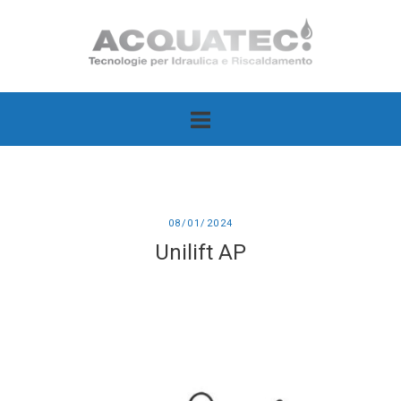
Passa
Home
al
contenuto
08/01/2024
Unilift AP