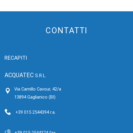
CONTATTI
RECAPITI
ACQUATEC
S.R.L.
Via Camillo Cavour, 42/a
13894 Gaglianico (BI)
+39 015 2544394 r.a.
+39 015 2544374 fax