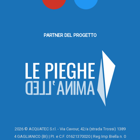
PARTNER DEL PROGETTO
2026 © ACQUATEC S.r.l. - Via Cavour, 42/a (strada Trossi) 1389
4 GAGLIANICO (BI) | P.I. e C.F. 01621370020 | Reg Imp Biella n. 0