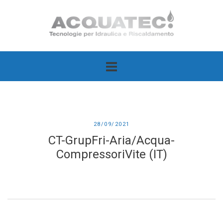
Passa
Home
al
contenuto
28/09/2021
CT-GrupFri-Aria/Acqua-
CompressoriVite (IT)