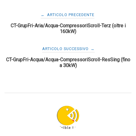
Navigazione
←
ARTICOLO PRECEDENTE
CT-GrupFri-Aria/Acqua-CompressoriScroll-Terz (oltre i
articoli
160kW)
ARTICOLO SUCCESSIVO
→
CT-GrupFri-Acqua/Acqua-CompressoriScroll-ResSing (fino
a 30kW)