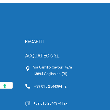
RECAPITI
ACQUATEC
S.R.L.
Via Camillo Cavour, 42/a
13894 Gaglianico (BI)
+39 015 2544394 r.a.
+39 015 2544374 fax