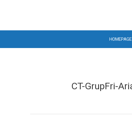
Passa
al
contenuto
HOMEPAGE
CT-GrupFri-Ari