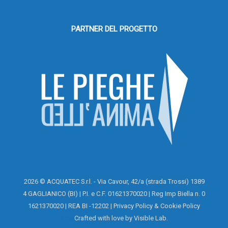
PARTNER DEL PROGETTO
2026 © ACQUATEC S.r.l. - Via Cavour, 42/a (strada Trossi) 1389
4 GAGLIANICO (BI) | P.I. e C.F. 01621370020 | Reg Imp Biella n. 0
1621370020 | REA BI -12202 |
Privacy Policy
&
Cookie Policy
Area
Crafted with love by
Visible Lab
.