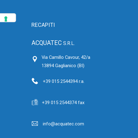
RECAPITI
ACQUATEC
S.R.L.
Via Camillo Cavour, 42/a
13894 Gaglianico (BI)
+39 015 2544394 r.a.
+39 015 2544374 fax
info@acquatec.com