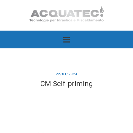
Passa
Home
al
contenuto
22/01/2024
CM Self-priming