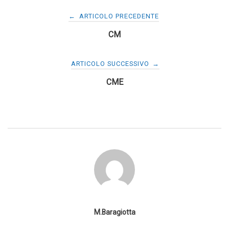
Navigazione
←
ARTICOLO PRECEDENTE
CM
articoli
ARTICOLO SUCCESSIVO
→
CME
M.Baragiotta