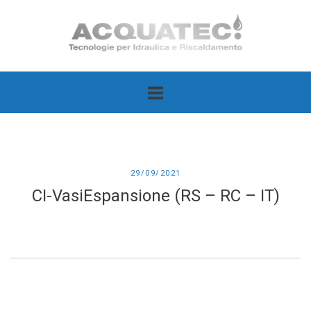
Passa
Home
al
contenuto
29/09/2021
CI-VasiEspansione (RS – RC – IT)