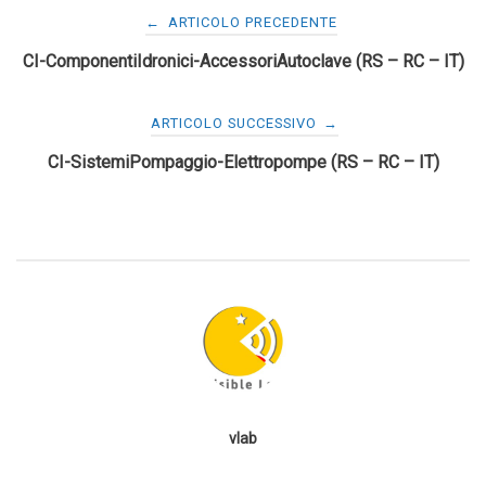
Navigazione
←
ARTICOLO PRECEDENTE
CI-ComponentiIdronici-AccessoriAutoclave (RS – RC – IT)
articoli
ARTICOLO SUCCESSIVO
→
CI-SistemiPompaggio-Elettropompe (RS – RC – IT)
vlab