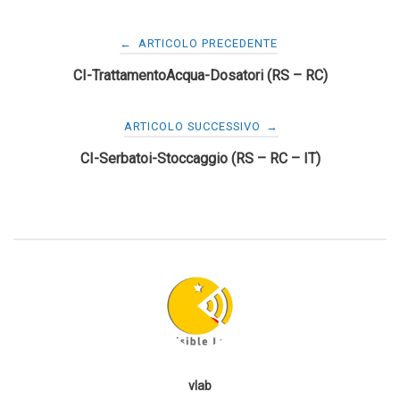
Navigazione
←
ARTICOLO PRECEDENTE
CI-TrattamentoAcqua-Dosatori (RS – RC)
articoli
ARTICOLO SUCCESSIVO
→
CI-Serbatoi-Stoccaggio (RS – RC – IT)
vlab