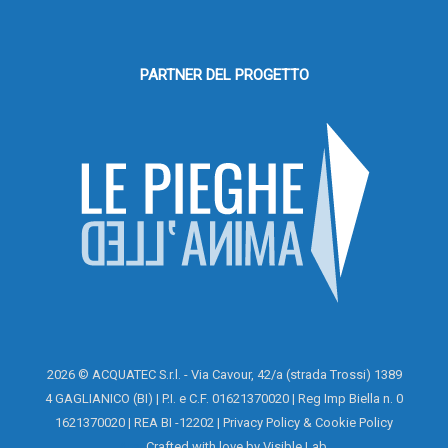
PARTNER DEL PROGETTO
2026 © ACQUATEC S.r.l. - Via Cavour, 42/a (strada Trossi) 1389
4 GAGLIANICO (BI) | P.I. e C.F. 01621370020 | Reg Imp Biella n. 0
1621370020 | REA BI -12202 |
Privacy Policy
&
Cookie Policy
Area
Crafted with love by
Visible Lab
.