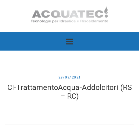
Passa
Home
al
contenuto
29/09/2021
CI-TrattamentoAcqua-Addolcitori (RS
– RC)