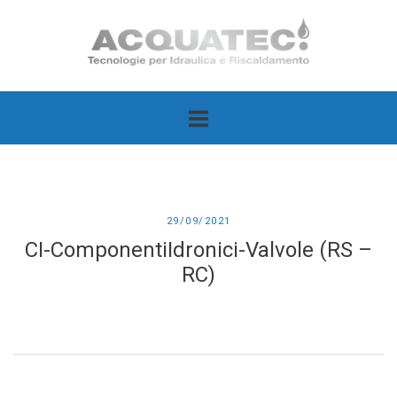
Passa
Home
al
contenuto
29/09/2021
CI-ComponentiIdronici-Valvole (RS –
RC)