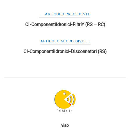
Navigazione
←
ARTICOLO PRECEDENTE
CI-ComponentiIdronici-FiltriY (RS – RC)
articoli
ARTICOLO SUCCESSIVO
→
CI-ComponentiIdronici-Disconnetori (RS)
vlab