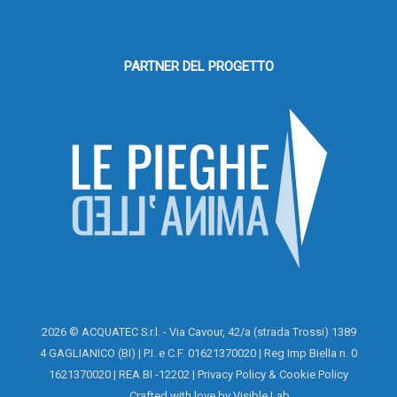
PARTNER DEL PROGETTO
2026 © ACQUATEC S.r.l. - Via Cavour, 42/a (strada Trossi) 1389
4 GAGLIANICO (BI) | P.I. e C.F. 01621370020 | Reg Imp Biella n. 0
1621370020 | REA BI -12202 |
Privacy Policy
&
Cookie Policy
Area
Crafted with love by
Visible Lab
.