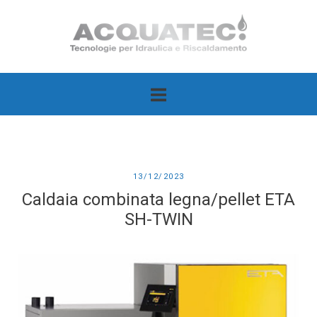
Passa
Home
al
contenuto
13/12/2023
Caldaia combinata legna/pellet ETA
SH-TWIN