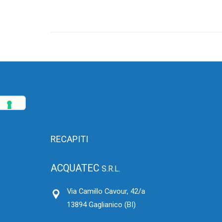
RECAPITI
ACQUATEC
S.R.L.
Via Camillo Cavour, 42/a
13894 Gaglianico (BI)