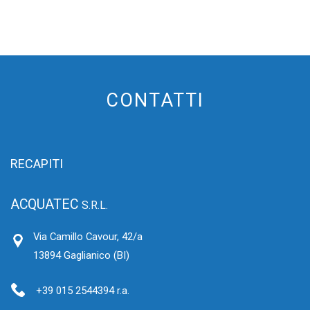
CONTATTI
RECAPITI
ACQUATEC
S.R.L.
Via Camillo Cavour, 42/a
13894 Gaglianico (BI)
+39 015 2544394 r.a.