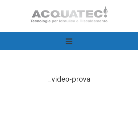
Passa
Home
al
contenuto
_video-prova